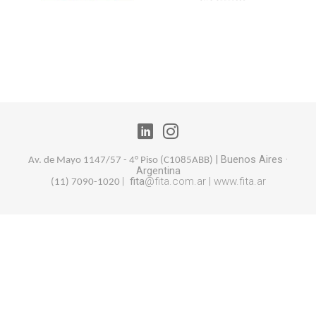
|
Buenos Aires
·
Av. de Mayo 1147/57 - 4° Piso (
C1085ABB)
Argentina
|
fita
@fita.com.ar |
www.fita.ar
(11) 7090-1020