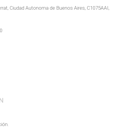
rrat, Ciudad Autonoma de Buenos Aires, C1075AAI,
60
N
ción.