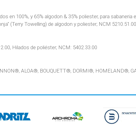
dos en 100%, y 65% algodon & 35% poliester, para sabaneria e
onja" (Terry Towelling) de algodon y poliester; NCM 5210.51.00
2.00, Hilados de poliéster; NCM: 5402.33.00
 CANNON®, ALOA®, BOUQUETT®, DORMI®, HOMELAND®, G