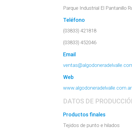
Parque Industrial El Pantanillo
Teléfono
(03833) 421818
(03833) 452046
Email
ventas@algodoneradelvalle.com
Web
www.algodoneradelvalle.com.ar
DATOS DE PRODUCCIÓ
Productos finales
Tejidos de punto e hilados