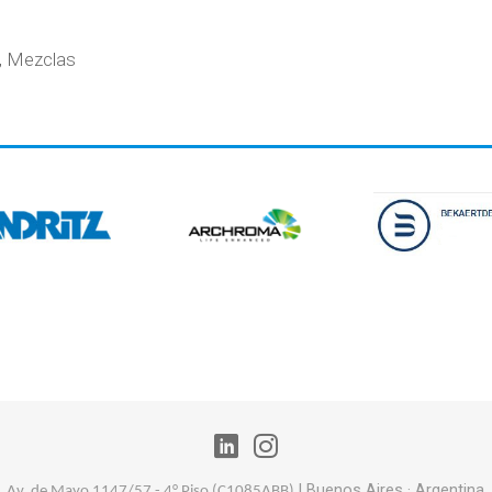
s, Mezclas
|
Buenos Aires
· Argentina
Av. de Mayo 1147/57 - 4° Piso (
C1085ABB)