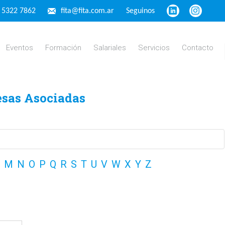
4 5322 7862
fita@fita.com.ar
Seguinos
Eventos
Formación
Salariales
Servicios
Contacto
esas Asociadas
M
N
O
P
Q
R
S
T
U
V
W
X
Y
Z