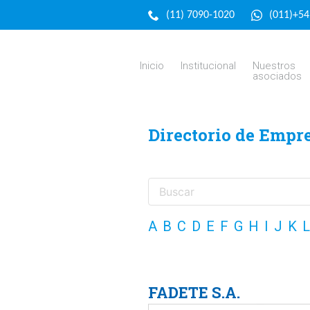
(11) 7090-1020
(011)+5
Inicio
Institucional
Nuestros
asociados
Directorio de Empr
A
B
C
D
E
F
G
H
I
J
K
L
FADETE S.A.