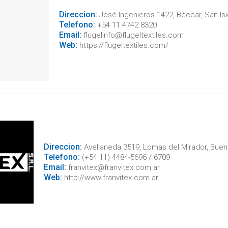
Direccion:
José Ingenieros 1422, Béccar, San Isi
Telefono:
+54 11 4742 8320
Email:
flugelinfo@flugeltextiles.com
Web:
https://flugeltextiles.com/
Direccion:
Avellaneda 3519, Lomas del Mirador, Buen
Telefono:
(+54 11) 4484-5696 / 6709
Email:
franvitex@franvitex.com.ar
Web:
http://www.franvitex.com.ar