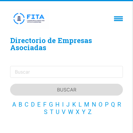
Directorio de Empresas
Asociadas
A
B
C
D
E
F
G
H
I
J
K
L
M
N
O
P
Q
R
S
T
U
V
W
X
Y
Z