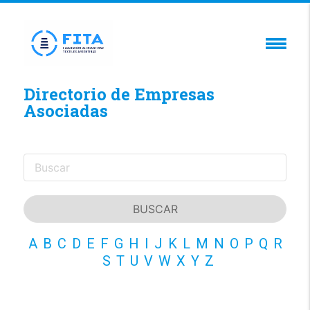
Directorio de Empresas
Asociadas
A
B
C
D
E
F
G
H
I
J
K
L
M
N
O
P
Q
R
S
T
U
V
W
X
Y
Z