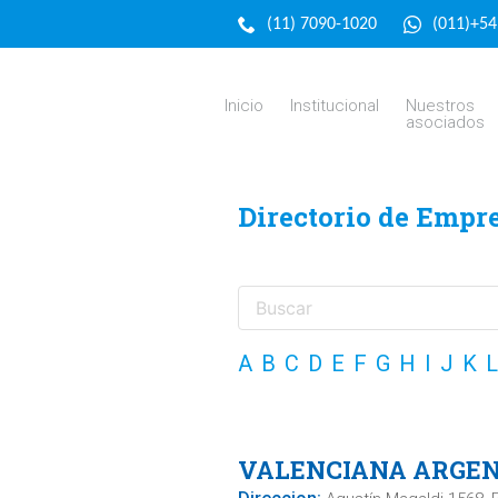
(11) 7090-1020
(011)+5
Inicio
Institucional
Nuestros
asociados
Directorio de Empr
A
B
C
D
E
F
G
H
I
J
K
L
VALENCIANA ARGENT