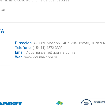
Barracas, Ciudad Autonoma de Buenos Aires
.ar
NA
Direccion:
Av. Gral. Mosconi 3487, Villa Devoto, Ciudad
Telefono:
(+54 11) 4573-3300
Email:
Agustina.Elena@vicunha.com.ar
Web:
www.vicunha.com.br