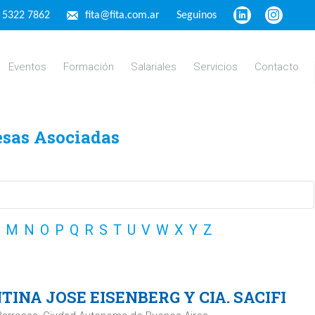
4 5322 7862
fita@fita.com.ar
Seguinos
Eventos
Formación
Salariales
Servicios
Contacto
esas Asociadas
M
N
O
P
Q
R
S
T
U
V
W
X
Y
Z
INA JOSE EISENBERG Y CIA. SACIFI