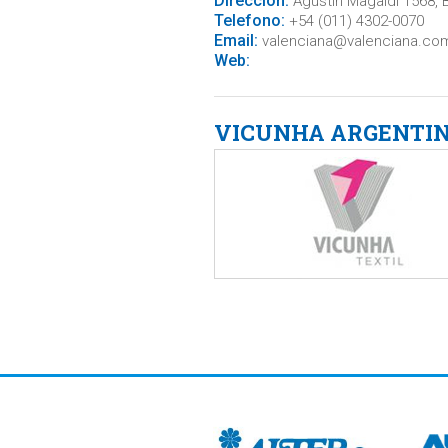
Direccion:
Agustín Magaldi 1568, 
Telefono:
+54 (011) 4302-0070
Email:
valenciana@valenciana.com
Web:
VICUNHA ARGENTI