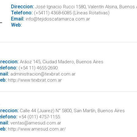
Direccion:
José Ignacio Rucci 1580, Valentín Alsina, Buenos 
Telefono:
(+5411) 4368-6085 (Líneas Rotativas)
Email:
info@tejidoscatamarca.com.ar
Web:
ireccion:
Aráoz 145, Ciudad Madero, Buenos Aires
elefono:
(+54 11) 4655-2690
mail:
administracion@texbrat.com.ar
eb:
http://www.texbrat.com.ar
.
ireccion:
Calle 44 (Juarez) N° 5800, San Martín, Buenos Aires
elefono:
+54 (011) 4757-1155
mail:
ventas@amesud.com.ar
eb:
http://www.amesud.com.ar/