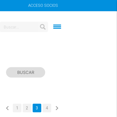
ACCESO SOCIOS
1
2
3
4