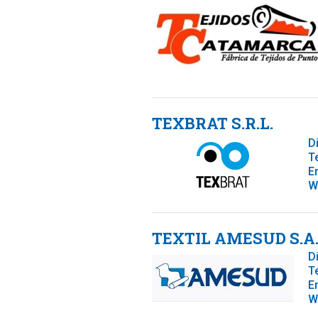
TEXBRAT S.R.L.
D
T
E
W
TEXTIL AMESUD S.A
D
T
E
W