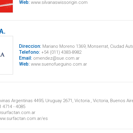
Web:
www.silvanaswissorigin.com
A.
Direccion:
Mariano Moreno 1369, Monserrat, Ciudad Au
Telefono:
+54 (011) 4383-8982
Email:
omendez@sue.com.ar
Web:
www.suenofueguino.com.ar
inas Argentinas 4495; Uruguay 2671, Victoria., Victoria, Buenos Air
 4714 - 4085
surfactan.com.ar
ww.surfactan.com.ar/es