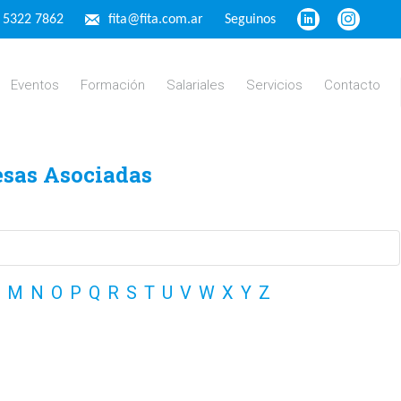
4 5322 7862
fita@fita.com.ar
Seguinos
Eventos
Formación
Salariales
Servicios
Contacto
esas Asociadas
M
N
O
P
Q
R
S
T
U
V
W
X
Y
Z