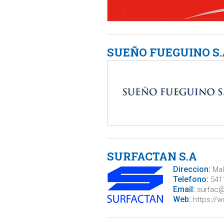
SUEÑO FUEGUINO S.
SURFACTAN S.A
Direccion:
Malv
Telefono:
5411
Email:
surfac@
Web:
https://w