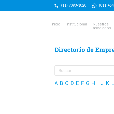
(11) 7090-1020
(011)+5
Inicio
Institucional
Nuestros
asociados
Directorio de Empr
A
B
C
D
E
F
G
H
I
J
K
L