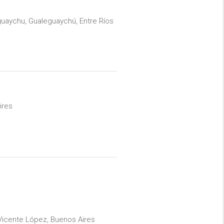
guaychu, Gualeguaychú, Entre Ríos
ires
 Vicente López, Buenos Aires